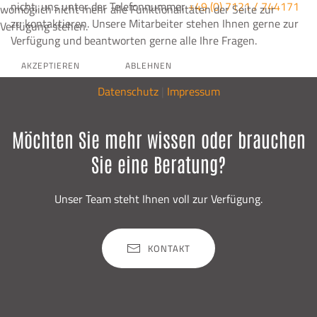
nicht, uns unter der Telefonnummer
+49 (0) 7121 / 744171
womöglich nicht mehr alle Funktionalitäten der Seite zur
zu kontaktieren. Unsere Mitarbeiter stehen Ihnen gerne zur
Verfügung stehen.
Verfügung und beantworten gerne alle Ihre Fragen.
AKZEPTIEREN
ABLEHNEN
Datenschutz
|
Impressum
Möchten Sie mehr wissen oder brauchen
Sie eine Beratung?
Unser Team steht Ihnen voll zur Verfügung.
KONTAKT