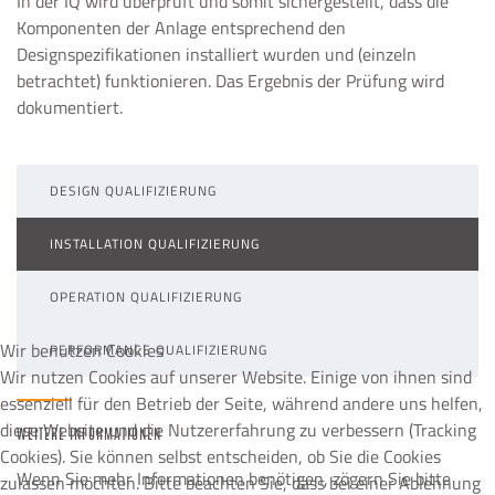
In der IQ wird überprüft und somit sichergestellt, dass die
Komponenten der Anlage entsprechend den
Designspezifikationen installiert wurden und (einzeln
betrachtet) funktionieren. Das Ergebnis der Prüfung wird
dokumentiert.
DESIGN QUALIFIZIERUNG
INSTALLATION QUALIFIZIERUNG
OPERATION QUALIFIZIERUNG
Wir benutzen Cookies
PERFORMANCE QUALIFIZIERUNG
Wir nutzen Cookies auf unserer Website. Einige von ihnen sind
essenziell für den Betrieb der Seite, während andere uns helfen,
diese Website und die Nutzererfahrung zu verbessern (Tracking
WEITERE INFORMATIONEN
Cookies). Sie können selbst entscheiden, ob Sie die Cookies
Wenn Sie mehr Informationen benötigen, zögern Sie bitte
zulassen möchten. Bitte beachten Sie, dass bei einer Ablehnung