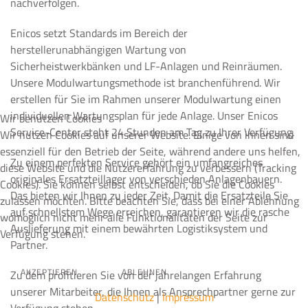
nachverfolgen.
Enicos setzt Standards im Bereich der
herstellerunabhängigen Wartung von
Sicherheistwerkbänken und LF-Anlagen und Reinräumen.
Unsere Modulwartungsmethode ist branchenführend. Wir
erstellen für Sie im Rahmen unserer Modulwartung einen
individuellen Wartungsplan für jede Anlage. Unser Enicos
Wir benutzen Cookies
Service-Center steht 24 Stunden am Tag zu Ihrer Verfügung.
Wir nutzen Cookies auf unserer Website. Einige von ihnen sind
essenziell für den Betrieb der Seite, während andere uns helfen,
Zu einem perfekten Service gehört ein umfangreiches
diese Website und die Nutzererfahrung zu verbessern (Tracking
originales Ersatzteillager von verschieden Anlagenbauern.
Cookies). Sie können selbst entscheiden, ob Sie die Cookies
Das bieten wir Ihnen zu jeder Zeit. Damit die Ersatzteile Sie
zulassen möchten. Bitte beachten Sie, dass bei einer Ablehnung
auf schnellstem Wege erreichen, garantieren wir die rasche
womöglich nicht mehr alle Funktionalitäten der Seite zur
Auslieferung mit einem bewährten Logistiksystem und
Verfügung stehen.
Partner.
AKZEPTIEREN
ABLEHNEN
Zu dem profitieren Sie von der jahrelangen Erfahrung
unserer Mitarbeiter, die Ihnen als Ansprechpartner gerne zur
Datenschutz
|
Impressum