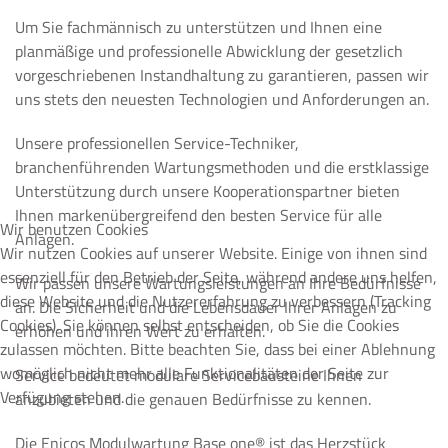
Um Sie fachmännisch zu unterstützen und Ihnen eine
planmäßige und professionelle Abwicklung der gesetzlich
vorgeschriebenen Instandhaltung zu garantieren, passen wir
uns stets den neuesten Technologien und Anforderungen an.
Unsere professionellen Service-Techniker,
branchenführenden Wartungsmethoden und die erstklassige
Unterstützung durch unsere Kooperationspartner bieten
Ihnen markenübergreifend den besten Service für alle
Wir benutzen Cookies
Anlagen.
Wir nutzen Cookies auf unserer Website. Einige von ihnen sind
essenziell für den Betrieb der Seite, während andere uns helfen,
Wir passen unsere Wartungsleistungen an Ihre Bedürfnisse
diese Website und die Nutzererfahrung zu verbessern (Tracking
an. Die Sicherheit und die Lebensdauer Ihrer Anlagen zu
Cookies). Sie können selbst entscheiden, ob Sie die Cookies
erhöhen und ihren Wert zu erhalten.
zulassen möchten. Bitte beachten Sie, dass bei einer Ablehnung
womöglich nicht mehr alle Funktionalitäten der Seite zur
Service bedeutet modulare Servicebausteine Ihnen
Verfügung stehen.
anzubieten und die genauen Bedürfnisse zu kennen.
Die Enicos Modulwartung Base one® ist das Herzstück