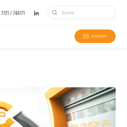
) 7121 / 744171
Type 2 or more characters for results.
KONTAKT