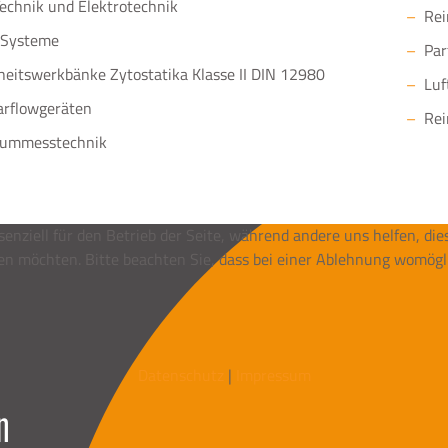
chnik und Elektrotechnik
Re
Systeme
Par
heitswerkbänke Zytostatika Klasse II DIN 12980
Luf
rflowgeräten
Re
aummesstechnik
senziell für den Betrieb der Seite, während andere uns helfen, di
ssen möchten. Bitte beachten Sie, dass bei einer Ablehnung womögl
Datenschutz
|
Impressum
n