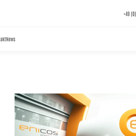
+49 (0
takt
News
n